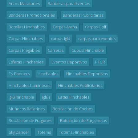
Arcos Maratones
Banderas para Eventos
Banderas Promocionales
Banderas Publicitarias
Botellas Hinchables
Carpas Araña
Carpas Golf
Carpas Hinchables
carpas iglú
carpas para eventos
Carpas Plegables
Carreras
Cúpula Hinchable
Esferas Hinchables
Eventos Deportivos
FITUR
Fly Banners
Hinchables
Hinchables Deportivos
Hinchables Luminosos
Hinchables Publicitarios
iglú hinchable
iglús
Latas Hinchables
Muñecos Bailarines
Rotulación de Coches
Rotulación de Furgones
Rotulación de Furgonetas
Sky Dancer
Totems
Totems Hinchables