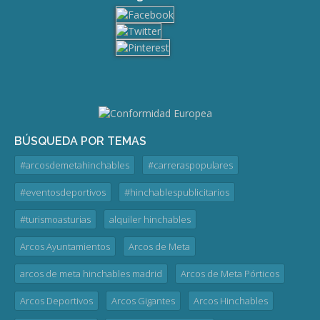
BÚSQUEDA POR TEMAS
#arcosdemetahinchables
#carreraspopulares
#eventosdeportivos
#hinchablespublicitarios
#turismoasturias
alquiler hinchables
Arcos Ayuntamientos
Arcos de Meta
arcos de meta hinchables madrid
Arcos de Meta Pórticos
Arcos Deportivos
Arcos Gigantes
Arcos Hinchables