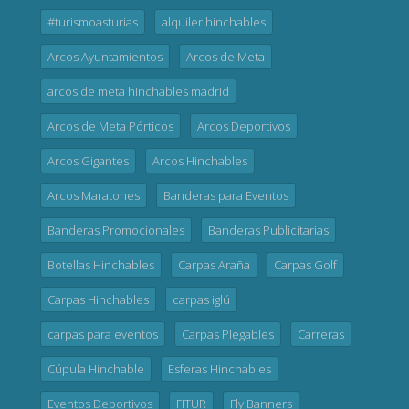
#turismoasturias
alquiler hinchables
Arcos Ayuntamientos
Arcos de Meta
arcos de meta hinchables madrid
Arcos de Meta Pórticos
Arcos Deportivos
Arcos Gigantes
Arcos Hinchables
Arcos Maratones
Banderas para Eventos
Banderas Promocionales
Banderas Publicitarias
Botellas Hinchables
Carpas Araña
Carpas Golf
Carpas Hinchables
carpas iglú
carpas para eventos
Carpas Plegables
Carreras
Cúpula Hinchable
Esferas Hinchables
Eventos Deportivos
FITUR
Fly Banners