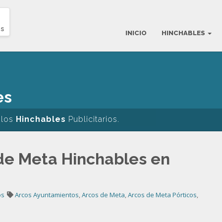
s
INICIO
HINCHABLES
es
 los
Hinchables
Publicitarios.
de Meta Hinchables en
os
Arcos Ayuntamientos
,
Arcos de Meta
,
Arcos de Meta Pórticos
,