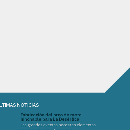
LTIMAS NOTICIAS
Fabricación del arco de meta
hinchable para La Desértica
Los grandes eventos necesitan elementos