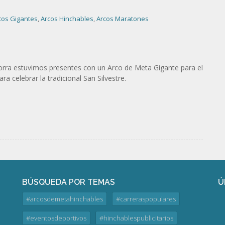
cos Gigantes
,
Arcos Hinchables
,
Arcos Maratones
orra estuvimos presentes con un Arco de Meta Gigante para el
a celebrar la tradicional San Silvestre.
BÚSQUEDA POR TEMAS
Ú
#arcosdemetahinchables
#carreraspopulares
#eventosdeportivos
#hinchablespublicitarios