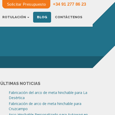
+34 91 277 86 23
Solicitar Presupuesto
ROTULACIÓN
BLOG
CONTÁCTENOS
ÚLTIMAS NOTICIAS
Fabricación del arco de meta hinchable para La
Desértica
Fabricación de arco de meta hinchable para
Cruzcampo
Arco Hinchable Personalizado para Autowag en