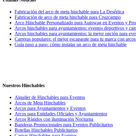
Fabricación del arco de meta hinchable para La Desértica
Fabricación de arco de meta hinchable para Cruzcampo
Arco Hinchable Personalizado para Autowag en Eventos y Pr
Arcos hinchables para ayuntamientos: eventos deportivos y ca
Arcos hinchables para ayuntamientos: la mejor opción para eve
Carreras populares: el mejor escaparate para tu marca con arco
Guía paso a paso: cómo instalar un arco de meta hinchable
Nuestros Hinchables
Alquiler de Hinchables para Eventos
Arcos de Meta Hinchables
Arcos para Ayuntamientos y Eventos
Arcos para Entidades Oficiales y Ayuntamientos
Arcos Rígidos con iluminación Nocturna
Banderas Promocionales para Eventos Publicitarios
Botellas Hinchables Publicitarios
Carpas Hinchables para Eventos