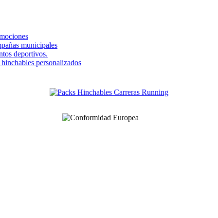
omociones
mpañas municipales
ntos deportivos.
s hinchables personalizados