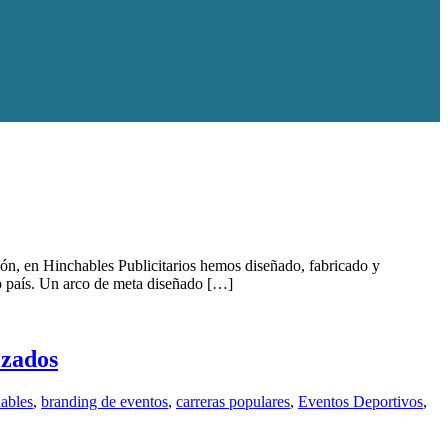
ión, en Hinchables Publicitarios hemos diseñado, fabricado y
o país. Un arco de meta diseñado […]
izados
ables
,
branding de eventos
,
carreras populares
,
Eventos Deportivos
,