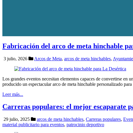
Fabricación del arco de meta hinchable pa
3 julio, 2026
Arcos de Meta
,
arcos de meta hinchables
,
Ayuntamie
Los grandes eventos necesitan elementos capaces de convertirse en un 
producido un espectacular arco de meta hinchable personalizado para
Leer más...
Carreras populares: el mejor escaparate p
29 julio, 2025
arcos de meta hinchables
,
Carreras populares
,
Even
material publicitario para eventos
,
patrocinio deportivo