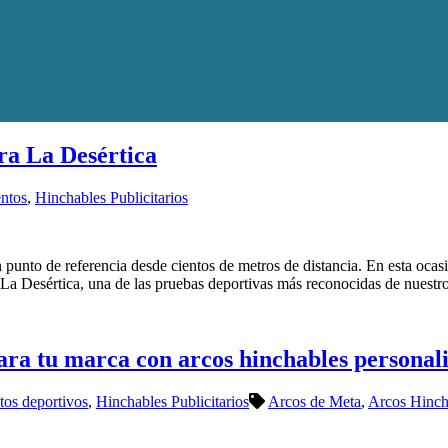
ra La Desértica
ntos
,
Hinchables Publicitarios
punto de referencia desde cientos de metros de distancia. En esta ocas
 La Desértica, una de las pruebas deportivas más reconocidas de nuestr
ara tu marca con arcos hinchables personal
tos deportivos
,
Hinchables Publicitarios
Arcos de Meta
,
Arcos Hinch