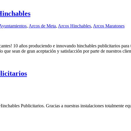
Hinchables
Ayuntamientos
,
Arcos de Meta
,
Arcos Hinchables
,
Arcos Maratones
cantes! 10 años produciendo e innovando hinchables publicitarios par
o que sean de gran aceptación y satisfacción por parte de nuestros clien
icitarios
inchables Publicitarios. Gracias a nuestras instalaciones totalmente eq