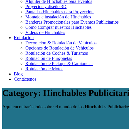
Alquiler de Hinchables para Eventos
Proyectos y diseño 3D
Pantallas Hinchables para Proyección
Montaje e instalación de Hinchables
Banderas Promocionales para Eventos Publicitarios
Cómo Comprar nuestros Hinchables
Videos de Hinchables
Rotulación
Decoración & Rotulación de Vehículos
Opciones de Rotulación de Vehículos
Rotulación de Coches & Turismos
Rotulación de Furgonetas
Rotulación de Pickups & Camionetas
Rotulación de Motos
Blog
Contáctenos
Category: Hinchables Publicitar
Aquí encontrarás todo sobre el mundo de los
Hinchables
Publicitario