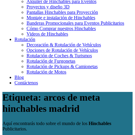
Alquiler de Hinchables para Eventos
Proyectos y diseño 3D
Pantallas Hinchables para Proyección
Montaje e instalación de Hinchables
Banderas Promocionales para Eventos Publicitarios
Cómo Comprar nuestros Hinchables
Videos de Hinchables
Rotulación
Decoración & Rotulación de Vehículos
Opciones de Rotulación de Vehículos
Rotulación de Coches & Turismos
Rotulación de Furgonetas
Rotulación de Pickups & Camionetas
Rotulación de Motos
Blog
Contáctenos
Etiqueta: arcos de meta
hinchables madrid
Aquí encontrarás todo sobre el mundo de los
Hinchables
Publicitarios.