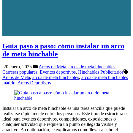
Guía paso a paso: cómo instalar un arco
de meta hinchable
20 enero, 2025
Arcos de Meta
,
arcos de meta hinchables
,
Carreras populares
,
Eventos deportivos
,
Hinchables Publicitarios
Arcos de Meta
,
arcos de meta hinchables
,
arcos de meta hinchables
madrid
,
Arcos Deportivos
Instalar un arco de meta hinchable es una tarea sencilla que puede
realizarse rápidamente entre dos personas. Este tipo de estructura es
ideal para eventos deportivos, competiciones, exposiciones o
cualquier actividad que requiera un punto de llegada visible y
atractivo. A continuación, te explicamos cómo llevar a cabo el