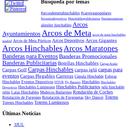
Búsqueda por temas
#arcosdemetahinchables
#carreraspopulares
#eventosdeportivos
#hinchablespublicitarios
#turismoasturias
Arcos
alquiler hinchables
Arcos de Meta
Ayuntamientos
arcos de meta hinchables
Arcos Gigantes
Arcos Deportivos
Arcos de Meta Pórticos
madrid
Arcos Hinchables
Arcos Maratones
Banderas para Eventos
Banderas Promocionales
Banderas Publicitarias
Botellas Hinchables
Carpas Araña
Carpas Hinchables
carpas para
Carpas Golf
carpas iglú
eventos
Carpas Plegables
Carreras
Cúpula Hinchable
Esferas
Hinchables
Eventos Deportivos
Hinchables
FITUR
Fly Banners
Hinchables
Hinchables Publicitarios
Hinchables Luminosos
iglú hinchable
Deportivos
Rotulación de Coches
iglús
Latas Hinchables
Muñecos Bailarines
Totems
Rotulación de Furgones
Rotulación de Furgonetas
Sky Dancer
Totems Luminosos
Totems Hinchables
Últimas Noticias
3
JUL